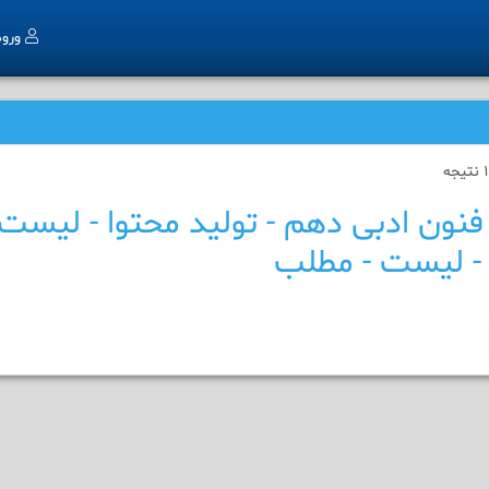
ورو
فنون ادبی دهم - تولید محتوا - لیست
- لیست - مطلب