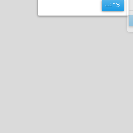
آرشیو