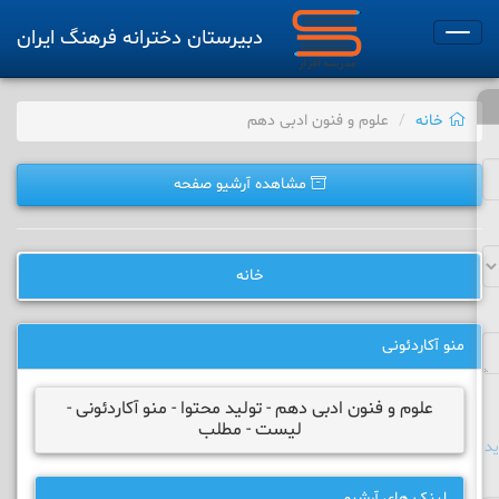
دبیرستان دخترانه فرهنگ ایران
Toggle
navigation
خانه
علوم و فنون ادبی دهم
مشاهده آرشیو صفحه
خانه
منو آکاردئونی
علوم و فنون ادبی دهم - تولید محتوا - منو آکاردئونی -
لیست - مطلب
د
لینک های آرشیو