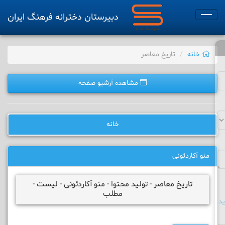
دبیرستان دخترانه فرهنگ ایران
Toggle
navigation
خانه
تاریخ معاصر
مشاهده آرشیو صفحه
خانه
منو آکاردئونی
تاریخ معاصر - تولید محتوا - منو آکاردئونی - لیست -
مطلب
د