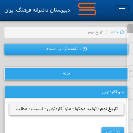
دبیرستان دخترانه فرهنگ ایران
Toggle
navigation
خانه
تاریخ نهم
مشاهده آرشیو صفحه
خانه
منو آکاردئونی
تاریخ نهم - تولید محتوا - منو آکاردئونی - لیست - مطلب
د
آرشیو