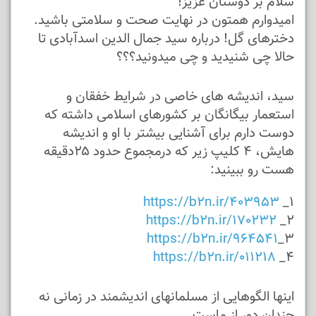
سلام بر دوستان عزیز!
امیدوارم همتون در نهایت صحت و سلامتی باشید.
دخترهای گل! درباره سید جمال الدین اسدآبادی تا
حالا چی شنیدید و چی میدونید؟؟؟
سید، اندیشه های خاصی در شرایط خفقان و
استعمار بیگانگان بر کشورهای اسلامی داشته که
دوست دارم برای آشنایی بیشتر با او و اندیشه
هایش، ۴ کلیپ زیر که درمجموع حدود ۲۵دقیقه
هست رو ببینید:
https://b2n.ir/403953
۱_
https://b2n.ir/170232
۲_
https://b2n.ir/964541
۳_
https://b2n.ir/011218
۴_
اینها الگوهایی از مسلمانهای اندیشمند در زمانی نه
چندان دور از ماست...