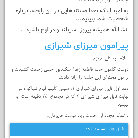
به امید اینکه بعدا مستندهایی در این رابطه، درباره
شخصیت شما ببینیم...
انشاالله همیشه پیروز، سربلند و در اوج باشید...
پیرامون میرزای شیرازی
سلام دوستان عزیزم
دوست گلمون خانم فاطمه زهرا اسکندپور خیلی زحمت کشیدند و
برامون محتوای این جلسه را ارائه دادند.
لطفا اول فایل میرزای شیرازی 1، سپس کلیپ قیام تنباکو و در
نهایت فایل میرزای شیرازی 2 که در مجموع، 25 دقیقه است رو
ببینید.
با تشکر مجدد از زحمات زیاد دوست عزیزمان...
فایل های ضمیمه شده