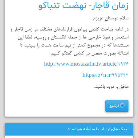
زمان قاجار- نهضت تنباکو
سلام دوستان عزیزم
در ادامه مباحث کلاس پیرامون قراردادهای مختلف در زمان قاجار و
استعمار و نفوذ خارجی ها از جمله انگلستان و روسیه، لطفا این
مستندها که در مجموع کمتر از نیم ساعت هست را ببینید تا
انشاالله بصورت مفصل در کلاس گفتگو کنیم.
http://www.mostazafin.tv/article/1936
https://b2n.ir/995322
موفق و موید باشید.
آرشیو
لینک های ارتباط با سامانه هوشمند