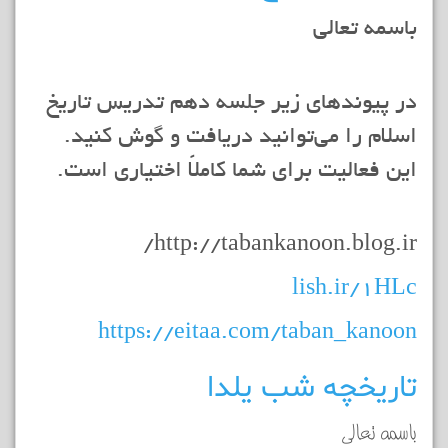
باسمه تعالي
در پيوندهاي زير جلسه دهم تدريس تاريخ
اسلام را مي‌توانيد دريافت و گوش كنيد.
اين فعاليت براي شما كاملاً اختياري است.
http://tabankanoon.blog.ir/
lish.ir/1HLc
https://eitaa.com/taban_kanoon
تاريخچه شب يلدا
باسمه تعالي