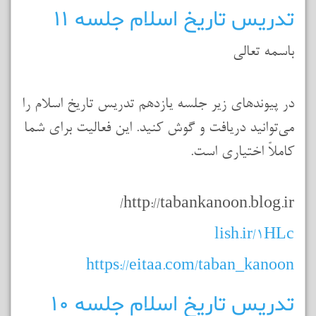
تدريس تاريخ اسلام جلسه 11
باسمه تعالي
در پيوندهاي زير جلسه يازدهم تدريس تاريخ اسلام را
مي‌توانيد دريافت و گوش كنيد. اين فعاليت براي شما
كاملاً اختياري است.
http://tabankanoon.blog.ir/
lish.ir/1HLc
https://eitaa.com/taban_kanoon
تدريس تاريخ اسلام جلسه 10