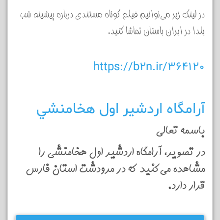
در لينك زير مي‌توانيم فيلم كوتاه مستندي درباره پيشينه شب
يلدا در ايران باستان تماشا كنيد.
https://b2n.ir/364120
آرامگاه اردشير اول هخامنشي
باسمه تعالي
در تصوير، آرامگاه اردشير اول هخامنشي را
مشاهده مي‌كنيد كه در مرودشت استان فارس
قرار دارد.