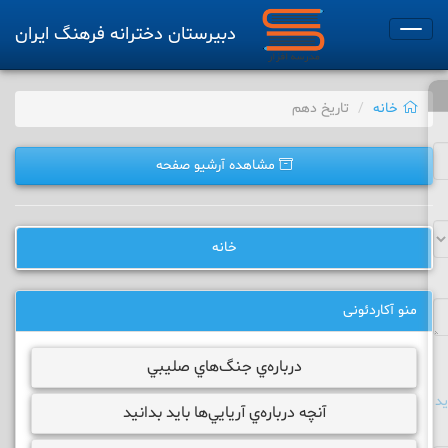
دبیرستان دخترانه فرهنگ ایران
Toggle
navigation
خانه
تاریخ دهم
مشاهده آرشیو صفحه
خانه
منو آکاردئونی
درباره‌ي جنگ‌هاي صليبي
د
آنچه درباره‌ي آريايي‌ها بايد بدانيد