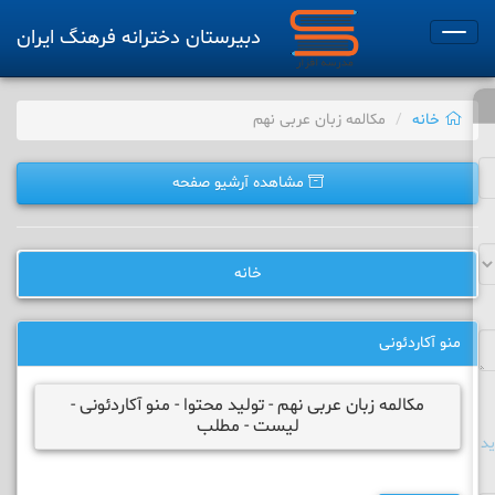
دبیرستان دخترانه فرهنگ ایران
Toggle
navigation
خانه
مکالمه زبان عربی نهم
مشاهده آرشیو صفحه
خانه
منو آکاردئونی
مکالمه زبان عربی نهم - تولید محتوا - منو آکاردئونی -
لیست - مطلب
د