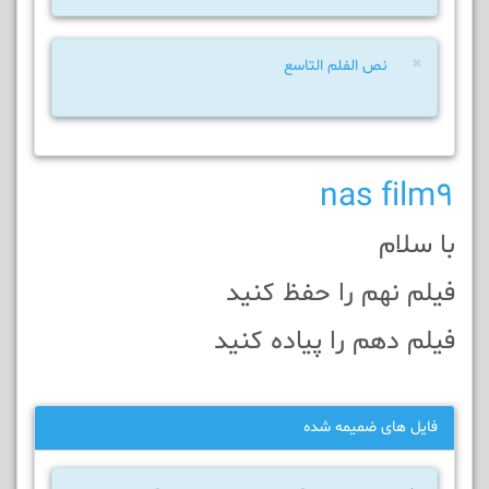
×
نص الفلم التاسع
nas film9
با سلام
فيلم نهم را حفظ کنيد
فيلم دهم را پياده کنيد
فایل های ضمیمه شده