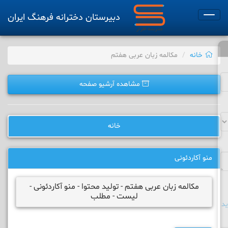
دبیرستان دخترانه فرهنگ ایران
Toggle
navigation
خانه
مکالمه زبان عربی هفتم
مشاهده آرشیو صفحه
خانه
منو آکاردئونی
مکالمه زبان عربی هفتم - تولید محتوا - منو آکاردئونی -
لیست - مطلب
د