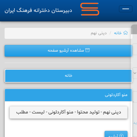
دبیرستان دخترانه فرهنگ ایران
Toggle
navigation
خانه
دینی نهم
مشاهده آرشیو صفحه
خانه
منو آکاردئونی
دینی نهم - تولید محتوا - منو آکاردئونی - لیست - مطلب
د
آرشیو