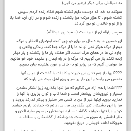
به دنبالش برقی دیگر (زهیر بن قین)
سوگند به خدا که دوست دارم کشته شوم آنگاه زنده گردم سپس
کشته شوم . تا هزار مرتبه مرا بکشند و زنده شوم و در ازای آن، خدا بلا
را از تو و خاندان تو دور گرداند
سپس بارقه ای از دوردست (سعید بن عبدالله)
ای حسین ما به دنبال تو برای دو چیز آمده ایم:برای افتخار و مرگ.
بیم از مرگ هرگز نمی تواند ما را از مرگ جدا کند. زندگی واقعی و
جاودانی ما در همان مرگ است. اگر هفتاد بار ما را بکشند و بار دیگر
زنده کنند باز می گوییم که مرگ را در راه ایمان و عقیده خود خواهانیم.
ما خواهان آنیم که در برابر تو به خاک و خون غلتیده جان دهیم.
????لبها باز هم تکان می خورند و کلمات با گذشت از میان آنها
تقدس می یابند و این بار بر سر و روی اهل بیت می بارند که
????شما را هم آزاد می گذارم که مرا تنها بگذارید زیرا لشگر دشمن
بسیار و نیرویشان بیشمار است و شما تاب و توان برابری با آنها را
ندارید بروید اینها غیر از من با کسی سر ستیز و پیکار ندارند بروید و
مرا با این دشمنان تنها بگذارید. من می دانم که خداوند یاریم خواهد
کرد و مرا تنها نخواهد گذاشت سایه مرحمتش بر سرم سایه افکن و
نظر لطفش به سوی من است همچنانکه از گذشتگان و اسلاف ما
هیچگاه لطف خویش را دریغ نفرمود.