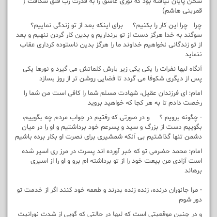
سخن پایان نیافته بود که نوری غاسق را به قدرت رب فلق شکافت (
قمربنی هاشم)
چرا چرا این کار را بکنیم؟ برای اینکه بعد از تو زندگی نماییم؟
سوگند به خدا هرگز دست از تو برنداریم و بدین کار گردن ننهیم و بعد
از تو زندگانی نخواهیم خداوند ما را هرگز بدین ناستوده کرداری عقاب
ننماید
آنگاه لبها نفرات را یکی یکی زیر بارش کلماتش می گیرد و نورها یکی
پس از دیگری شکوفا می گردد تا فضایی روشن تر از روز بسازد
امام: ای فرزندان عقیل، شهادت مسلم شما را کافی است من شما را
رخصت دادم تا به هر کجا که خواهید بروید
- چگونه برویم ؟ و در صورتی که رفتیم در جواب مردم چه بگوییم،
بگوییم دست از بزرگ و سید و پسرعم خود برداشتیم و او را در میان
دشمن تنها گذاشتیم بی آنکه شمشیری برای نصرت او بکار برده باشیم
امام: محمد حضرمی تو که خبر آورده اند پسرت در مرز ری اسیر شده
است آزادی من بیعت خود را از تو برداشته ام برو و او را از اسیری
برهاند
- مرا جانوران درنده، زنده زنده بدرند و طعمه خود کنند اگر از خدمت تو
دور شوم
و در چنین موقعیتی است که لبها در حالتی که گویی از شدت نورانیت