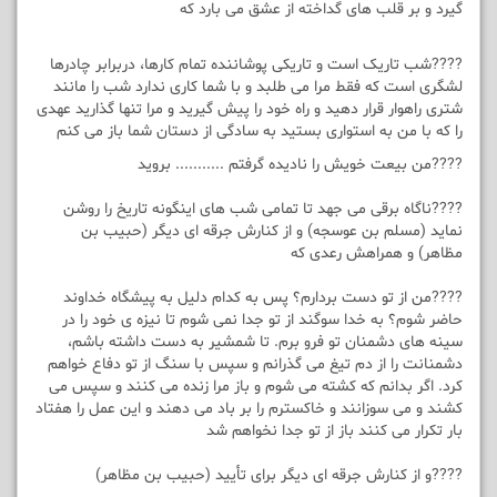
گیرد و بر قلب های گداخته از عشق می بارد که
????شب تاریک است و تاریکی پوشاننده تمام کارها، دربرابر چادرها
لشگری است که فقط مرا می طلبد و با شما کاری ندارد شب را مانند
شتری راهوار قرار دهید و راه خود را پیش گیرید و مرا تنها گذارید عهدی
را که با من به استواری بستید به سادگی از دستان شما باز می کنم
????من بیعت خویش را نادیده گرفتم ........... بروید
????ناگاه برقی می جهد تا تمامی شب های اینگونه تاریخ را روشن
نماید (مسلم بن عوسجه) و از کنارش جرقه ای دیگر (حبیب بن
مظاهر) و همراهش رعدی که
????من از تو دست بردارم؟ پس به کدام دلیل به پیشگاه خداوند
حاضر شوم؟ به خدا سوگند از تو جدا نمی شوم تا نیزه ی خود را در
سینه های دشمنان تو فرو برم. تا شمشیر به دست داشته باشم،
دشمنانت را از دم تیغ می گذرانم و سپس با سنگ از تو دفاع خواهم
کرد. اگر بدانم که کشته می شوم و باز مرا زنده می کنند و سپس می
کشند و می سوزانند و خاکسترم را بر باد می دهند و این عمل را هفتاد
بار تکرار می کنند باز از تو جدا نخواهم شد
????و از کنارش جرقه ای دیگر برای تأیید (حبیب بن مظاهر)