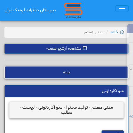
دبیرستان دخترانه فرهنگ ایران
Toggle
navigation
خانه
مدنی هفتم
مشاهده آرشیو صفحه
خانه
منو آکاردئونی
مدنی هفتم - تولید محتوا - منو آکاردئونی - لیست -
مطلب
د