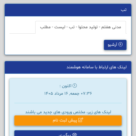
تب
مدنی هفتم - تولید محتوا - تب - لیست - مطلب
آرشیو
لینک های ارتباط با سامانه هوشمند
اکنون :
07:36 جمعه, 16 مرداد 1405
لینک های زیر، مختص ورودی های جدید می باشند
پیش ثبت نام
پیگیری