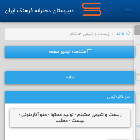
دبیرستان دخترانه فرهنگ ایران
Toggle
navigation
خانه
زیست و شیمی هشتم
مشاهده آرشیو صفحه
خانه
منو آکاردئونی
زیست و شیمی هشتم - تولید محتوا - منو آکاردئونی -
لیست - مطلب
د