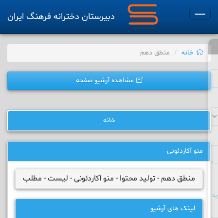
دبیرستان دخترانه فرهنگ ایران
Toggle
navigation
خانه
منطق دهم
مشاهده آرشیو صفحه
خانه
منو آکاردئونی
منطق دهم - تولید محتوا - منو آکاردئونی - لیست - مطلب
د
لینک های آرشیو