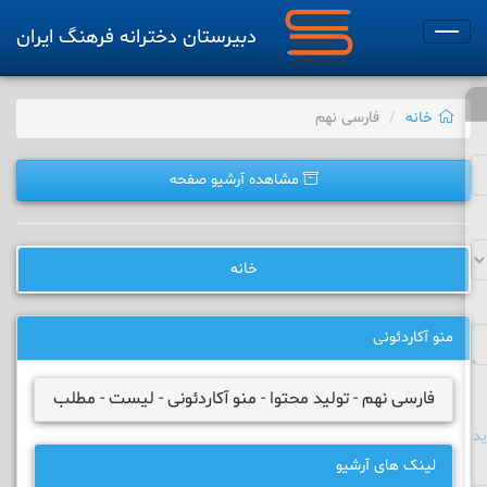
دبیرستان دخترانه فرهنگ ایران
Toggle
navigation
خانه
فارسی نهم
مشاهده آرشیو صفحه
خانه
منو آکاردئونی
فارسی نهم - تولید محتوا - منو آکاردئونی - لیست - مطلب
د
لینک های آرشیو