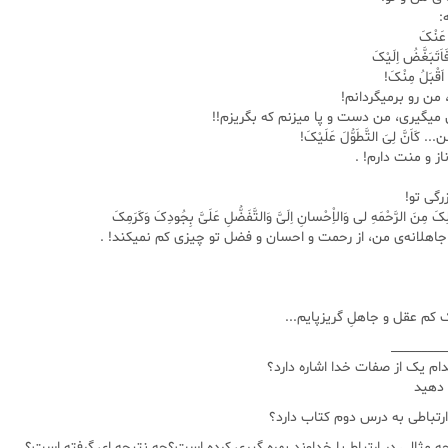
:
عَنْکَ
َاَتَبَغَّضُ اِلَیْکَ
لا اَقْبَلُ مِنْکَ!
 من رو برمیگردانم!
 میگیری، من دست و پا میزنم که بگریزم!!
کَاَنَّ لِىَ التَّطَوُّلَ عَلَیْکَ!
ناز و منت دارم! .
رگی تو!
َ مِنَ الرَّحْمَهِ لى وَالاِْحْسانِ اِلَىَّ وَالتَّفَضُّلِ عَلَىَّ بِجُودِکَ وَکَرَمِکَ
جاهلانه‌ی من، از رحمت و احسان و فضل تو چیزی کم نمیکند! .
کم عقل و جاهلِ گریزپایم...
_________
دهید