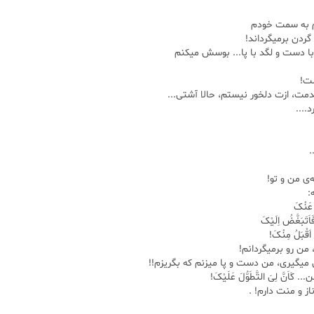
م به سمت خودم
 گردن برمیگرداند!
با دست و لگد با پا... بوسش میکنم
ست!
مت، ازت دلخور نیستم، حالا آشتی...
....
.
ی من و تو!
:
عَنْکَ
َاَتَبَغَّضُ اِلَیْکَ
لا اَقْبَلُ مِنْکَ!
 من رو برمیگردانم!
 میگیری، من دست و پا میزنم که بگریزم!!
کَاَنَّ لِىَ التَّطَوُّلَ عَلَیْکَ!
ناز و منت دارم! .