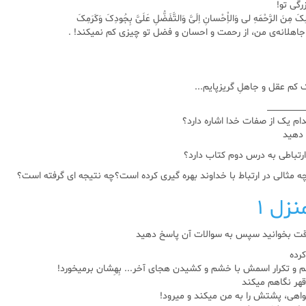
رگی تو!
َ مِنَ الرَّحْمَهِ لى وَالاِْحْسانِ اِلَىَّ وَالتَّفَضُّلِ عَلَىَّ بِجُودِکَ وَکَرَمِکَ
جاهلانه‌ی من، از رحمت و احسان و فضل تو چیزی کم نمیکند! .
کم عقل و جاهلِ گریزپایم...
_________
دهید
نزل ۱
 دقت بخوانید سپس به سوالات آن پاسخ دهید
رده
م و تکرار اسمش با خشم و کشیدن هجای آخر... بِهِشان برمیخورد!
قهر نگاهم میکند
واهی، پشتش را به من میکند و میرود!