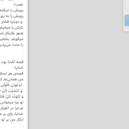
عجب!
رویش را میکن
رویش را به زور
و دوباره فشار 
نازش را میخرم
هنوز طلبکار ا
میگویم: بخشید
با منت می‌پذیرد
.
.
قصه آشنا بود..
خدایا،
قصه‌ی هر لحظه‌
من همانی‌ام که
تَدْعُونى فَاُوَلّى 
وَ تَتَحَبَّبُ اِلَىَّ ف
وَ تَتَوَدَّدُ اِلَىَّ فَ
تو مرا میخوانی،
تو مرا در آغوش
خدایا، وای بر من... 
انگار من بر تو 
.