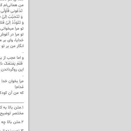
من همانی‌ام که
تَدْعُونى فَاُوَلّى 
وَ تَتَحَبَّبُ اِلَىَّ ف
وَ تَتَوَدَّدُ اِلَىَّ فَ
تو مرا میخوانی،
تو مرا در آغوش
خدایا، وای بر من... 
انگار من بر تو 
.
و اما عجب از بز
فَلَمْ یَمْنَعْکَ ذلِک
این روگرداندن 
.
مرا بخوان خدا
مُدام!
که من آن کودک 
______________
۱.متن بالا به کدام یک از صفات خدا اشاره دارد؟
مختصر توضیح 
۲.متن بالا چه ارتباطی به درس دوم کتاب دارد؟
۳.نویسنده از چه مثالی در ارتباط با خداوند بهره گیری کرده است؟چه نتیجه ای گرفته است؟