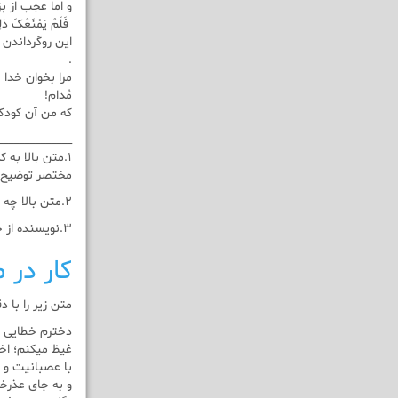
و اما عجب از بز
فَلَمْ یَمْنَعْکَ ذلِک
این روگرداندن 
.
مرا بخوان خدا
مُدام!
که من آن کودک 
______________
۱.متن بالا به کدام یک از صفات خدا اشاره دارد؟
مختصر توضیح 
۲.متن بالا چه ارتباطی به درس دوم کتاب دارد؟
۳.نویسنده از چه مثالی در ارتباط با خداوند بهره گیری کرده است؟چه نتیجه ای گرفته است؟
کار در م
متن زیر را با
دخترم خطایی ک
غیظ میکنم؛ اخ
با عصبانیت و 
و به جای عذرخ