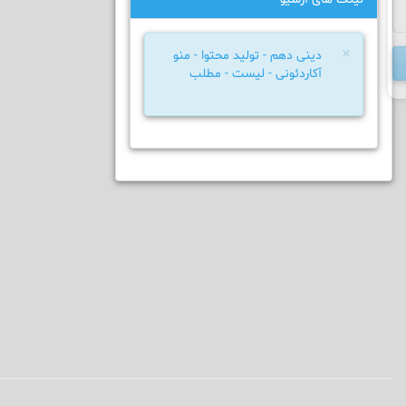
×
دینی دهم - تولید محتوا - منو
آکاردئونی - لیست - مطلب