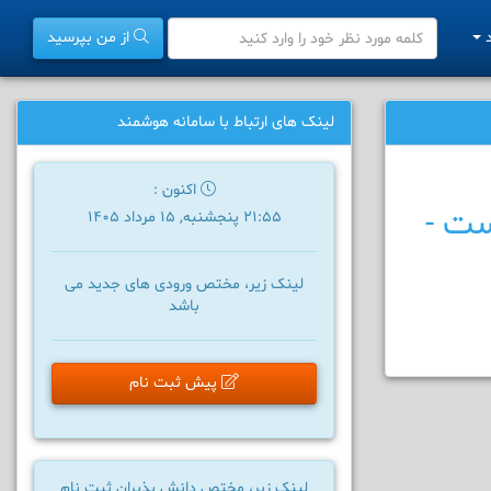
د
از من بپرسید
لینک های ارتباط با سامانه هوشمند
اکنون :
ست -
21:55 پنجشنبه, 15 مرداد 1405
لینک زیر، مختص ورودی های جدید می
باشد
پیش ثبت نام
لینک زیر، مختص دانش پذیران ثبت نام