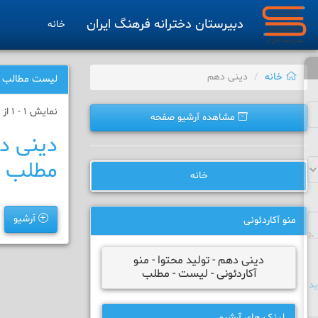
دبیرستان دخترانه فرهنگ ایران
خانه
خانه
دینی دهم
لیست مطالب
نمایش 1 - 1 از 1 نتیجه
مشاهده آرشیو صفحه
دینی ده
مطلب
خانه
آرشیو
منو آکاردئونی
دینی دهم - تولید محتوا - منو
آکاردئونی - لیست - مطلب
د
لینک های آرشیو