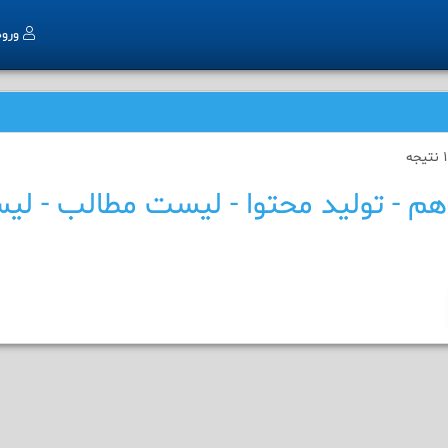
ورو
م - تولید محتوا - لیست مطالب - لی